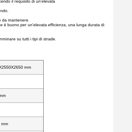
do il requisito di un'elevata
ondo.
le da mantenere.
he è buono per un'elevata efficienza, una lunga durata di
nare su tutti i tipi di strade.
X2550X2650 mm
 mm
0 mm