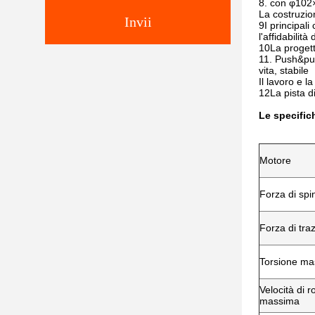
8. con φ102×
La costruzion
Invii
9I principali
l'affidabilit
10La progett
11. Push&pul
vita, stabile
Il lavoro e 
12La pista d
Le specific
Motore
Forza di sp
Forza di tr
Torsione m
Velocità di r
massima