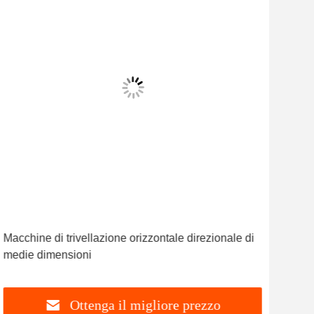
Macchine di trivellazione orizzontale direzionale di
Mac
medie dimensioni
oriz
Ottenga il migliore prezzo