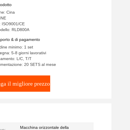
rodotto
ine: Cina
INE
e: ISO9001/CE
dello: RLD800A
asporto & di pagamento
rdine minimo: 1 set
gna: 5-8 giorni lavorativi
gamento: L/C, T/T
limentazione: 20 SETS al mese
ga il migliore prezzo
Macchina orizzontale della
ave: