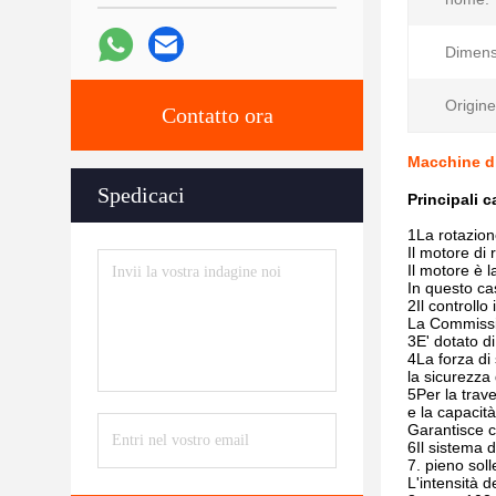
Dimens
Origine
Contatto ora
Macchine di
Spedicaci
Principali c
1La rotazione
Il motore di
Il motore è 
In questo cas
2Il controllo
La Commission
3E' dotato d
4La forza di
la sicurezza
5Per la trav
e la capacit
Garantisce ch
6Il sistema d
7. pieno soll
L'intensità d