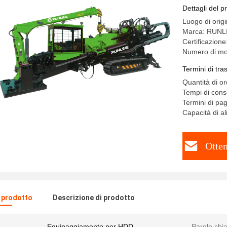
Dettagli del p
Luogo di orig
Marca: RUNL
Certificazion
Numero di mo
Termini di tr
Quantità di o
Tempi di conse
Termini di pa
Capacità di a
Otten
l prodotto
Descrizione di prodotto
Equipaggiamento per HDD
Parole chi