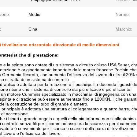
ione:
Medio
Norme:
:
Cina
Marchio:
 trivellazione orizzontale direzionale di medie dimensioni
aratteristiche di prestazione:
 e la spinta sono dotate di un sistema a circuito chiuso USA Sauer, che è
 rotazione è originariamente importato dalla marca francese Poclain che
la Germania Rexroth, che aumenta l'efficienza del lavoro di oltre il 20%
o si tratta di un sistema di controllo.
 idraulico è adottato per la rotazione e il push&pull, riducendo i guasti der
e ritiene che il sistema di controllo sia più efficace e più efficiente.
i un motore Cummins specializzato in macchinari di ingegneria con una
 spinta e di trazione può essere aumentata fino a 1200KN, il che garant
 della costruzione del tubo di grande diametro.
e principale è adottata una struttura di collegamento a quattro barre,
à di accensione.
e i binari a grande angolo e quelli della piattaforma non si allontanino 
i controllo senza fili per il cammino assicura la sicurezza per il cammino
evato è è conveniente per il carico e scarico della barra di trivellazione
el lavoro e l'efficienza del lavoro.