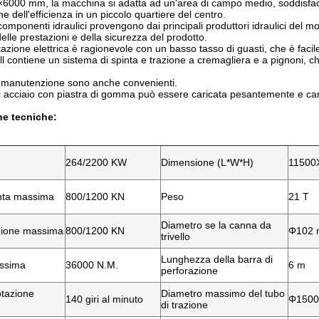
6000 mm, la macchina si adatta ad un'area di campo medio, soddisfacen
e dell'efficienza in un piccolo quartiere del centro.
 componenti idraulici provengono dai principali produttori idraulici del m
à delle prestazioni e della sicurezza del prodotto.
azione elettrica è ragionevole con un basso tasso di guasti, che è faci
l contiene un sistema di spinta e trazione a cremagliera e a pignoni, c
la manutenzione sono anche convenienti.
i acciaio con piastra di gomma può essere caricata pesantemente e cammi
he tecniche:
264/2200 KW
Dimensione (L*W*H)
11500
inta massima
800/1200 KN
Peso
21 T
Diametro se la canna da
azione massima
800/1200 KN
Φ102
trivello
Lunghezza della barra di
assima
36000 N.M.
6 m
perforazione
otazione
Diametro massimo del tubo
140 giri al minuto
Φ150
di trazione