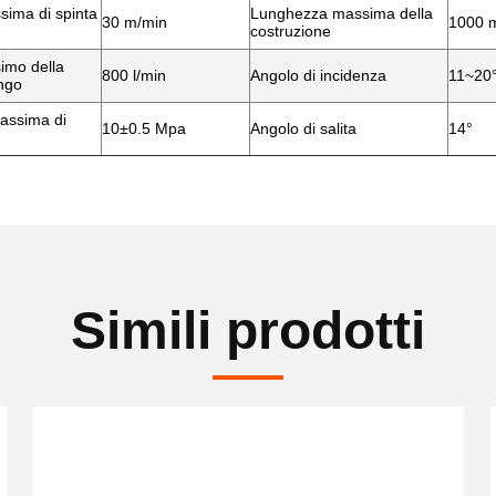
sima di spinta
Lunghezza massima della
30 m/min
1000 
costruzione
imo della
800 l/min
Angolo di incidenza
11~20
ngo
assima di
10
±
0.5 Mpa
Angolo di salita
14°
Simili prodotti