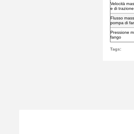
Velocità mas
e di trazione
Flusso mass
pompa di fa
Pressione m
fango
Tags: